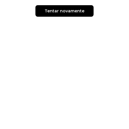
Tentar novamente