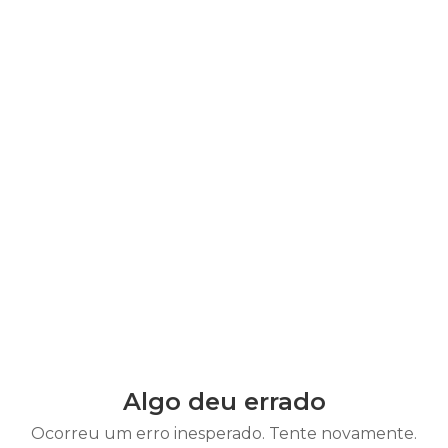
Algo deu errado
Ocorreu um erro inesperado. Tente novamente.